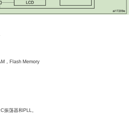
V
Flash Memory
RC振荡器和PLL。