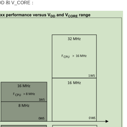
 和 V_CORE：