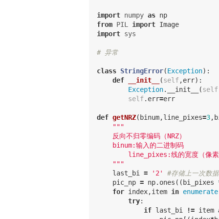
import
numpy
as
np
from
PIL
import
Image
import
sys
class
StringError
(
Exception
):
def
__init__
(
self
,
err
):
Exception
.
__init__
(
self
self
.
err
=
err
def
getNRZ
(
binum
,
line_pixes
=
3
,
b
"""

    反向不归零编码（NRZ）

    binum:输入的二进制码

	line_pixes:线的宽度（像素）；bi_pixes：1位编码的宽度；pic_height图片高；y_max：线的最高点；y_min线的最低点

    """
last_bi
=
'2'
pic_np
=
np
.
ones
((
bi_pixes
for
index
,
item
in
enumerate
try
:
if
last_bi
!=
item