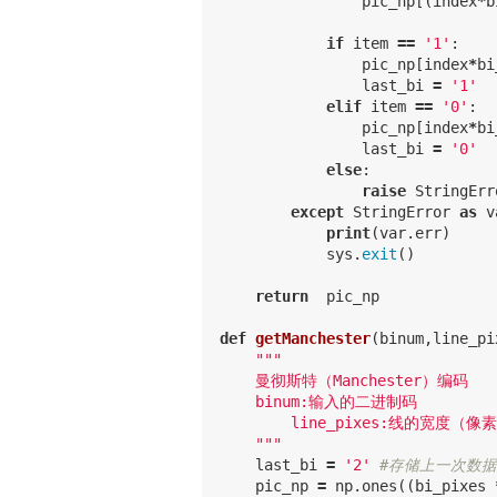
pic_np
[(
index
*
b
if
item
==
'1'
:
pic_np
[
index
*
bi
last_bi
=
'1'
elif
item
==
'0'
:
pic_np
[
index
*
bi
last_bi
=
'0'
else
:
raise
StringErr
except
StringError
as
v
print
(
var
.
err
)
sys
.
exit
()
return
pic_np
def
getManchester
(
binum
,
line_pi
"""

    曼彻斯特（Manchester）编码

    binum:输入的二进制码

	line_pixes:线的宽度（像素）；bi_pixes：1位编码的宽度；pic_height图片高；y_max：线的最高点；y_min线的最低点

    """
last_bi
=
'2'
pic_np
=
np
.
ones
((
bi_pixes