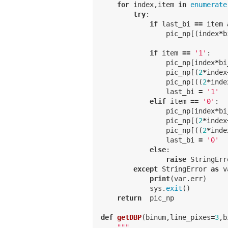
for
index
,
item
in
enumerate
try
:
if
last_bi
==
item
pic_np
[(
index
*
b
if
item
==
'1'
:
pic_np
[
index
*
bi
pic_np
[(
2
*
index
pic_np
[((
2
*
inde
last_bi
=
'1'
elif
item
==
'0'
:
pic_np
[
index
*
bi
pic_np
[(
2
*
index
pic_np
[((
2
*
inde
last_bi
=
'0'
else
:
raise
StringErr
except
StringError
as
v
print
(
var
.
err
)
sys
.
exit
()
return
pic_np
def
getDBP
(
binum
,
line_pixes
=
3
,
b
"""
