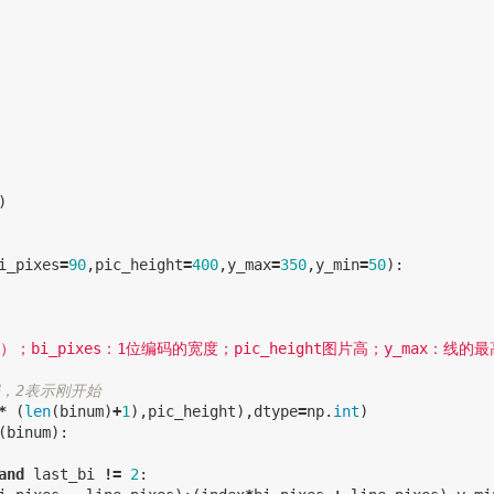
)
i_pixes
=
90
,
pic_height
=
400
,
y_max
=
350
,
y_min
=
50
):
*
(
len
(
binum
)
+
1
),
pic_height
),
dtype
=
np
.
int
)
(
binum
):
and
last_bi
!=
2
: