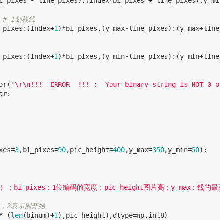
i_pixes
-
line_pixes
):(
index
*
bi_pixes
+
line_pixes
),
y_mi
_pixes
:(
index
+
1
)
*
bi_pixes
,(
y_max
-
line_pixes
):(
y_max
+
line
_pixes
:(
index
+
1
)
*
bi_pixes
,(
y_min
-
line_pixes
):(
y_min
+
line
or
(
'
\r\n
!!!  ERROR  !!! :  Your binary string is NOT 0 o
ar
:
xes
=
3
,
bi_pixes
=
90
,
pic_height
=
400
,
y_max
=
350
,
y_min
=
50
):
*
(
len
(
binum
)
+
1
),
pic_height
),
dtype
=
np
.
int8
)