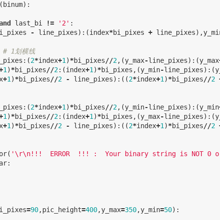
(
binum
):
and
last_bi
!=
'2'
:
i_pixes
-
line_pixes
):(
index
*
bi_pixes
+
line_pixes
),
y_mi
_pixes
:(
2
*
index
+
1
)
*
bi_pixes
//
2
,(
y_max
-
line_pixes
):(
y_max
+
1
)
*
bi_pixes
//
2
:(
index
+
1
)
*
bi_pixes
,(
y_min
-
line_pixes
):(
y
x
+
1
)
*
bi_pixes
//
2
-
line_pixes
):((
2
*
index
+
1
)
*
bi_pixes
//
2
_pixes
:(
2
*
index
+
1
)
*
bi_pixes
//
2
,(
y_min
-
line_pixes
):(
y_min
+
1
)
*
bi_pixes
//
2
:(
index
+
1
)
*
bi_pixes
,(
y_max
-
line_pixes
):(
y
x
+
1
)
*
bi_pixes
//
2
-
line_pixes
):((
2
*
index
+
1
)
*
bi_pixes
//
2
or
(
'
\r\n
!!!  ERROR  !!! :  Your binary string is NOT 0 o
ar
:
i_pixes
=
90
,
pic_height
=
400
,
y_max
=
350
,
y_min
=
50
):