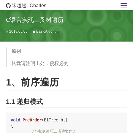
宋超超 | Charles
C语言实现二叉树遍历
2018/05/05
BasicAlgorithm
原创
转载请注明出处，侵权必究
1、前序遍历
1.1 递归模式
void
PreOrder
(
BiTree
bt
)
{
/*先序遍历二叉树bt*/