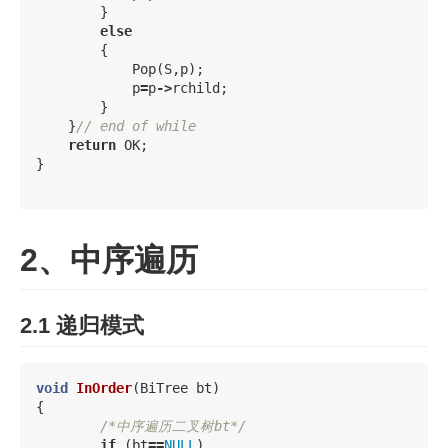
}
else
{
Pop
(
S
,
p
);
p
=
p
->
rchild
;
}
}
// end of while
return
OK
;
}
2、中序遍历
2.1 递归模式
void
InOrder
(
BiTree
bt
)
{
/*中序遍历二叉树bt*/
if
(
bt
==
NULL
)