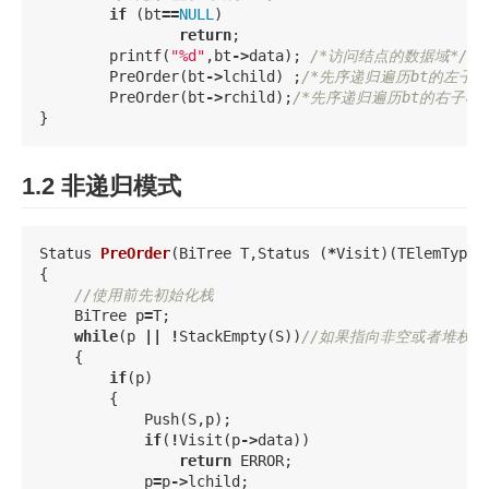
if
(
bt
==
NULL
)
return
;
printf
(
"%d"
,
bt
->
data
);
/*访问结点的数据域*/
PreOrder
(
bt
->
lchild
)
;
/*先序递归遍历bt的左子树
PreOrder
(
bt
->
rchild
);
/*先序递归遍历bt的右子树*
}
1.2 非递归模式
Status
PreOrder
(
BiTree
T
,
Status
(
*
Visit
)(
TElemType
{
//使用前先初始化栈
BiTree
p
=
T
;
while
(
p
||
!
StackEmpty
(
S
))
//如果指向非空或者堆栈
{
if
(
p
)
{
Push
(
S
,
p
);
if
(
!
Visit
(
p
->
data
))
return
ERROR
;
p
=
p
->
lchild
;