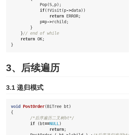
Pop
(
S
,
p
);
if
(
!
Visit
(
p
->
data
))
return
ERROR
;
p
=
p
->
rchild
;
}
}
// end of while
return
OK
;
}
3、后续遍历
3.1 递归模式
void
PostOrder
(
BiTree
bt
)
{
/*后序遍历二叉树bt*/
if
(
bt
==
NULL
)
return
;
PostOrder
(
bt
->
lchild
)
;
/*后序递归遍历bt的