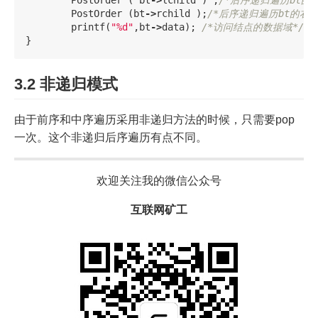
PostOrder
(
bt
->
rchild
);
/*后序递归遍历bt的右子
printf
(
"%d"
,
bt
->
data
);
/*访问结点的数据域*/
}
3.2 非递归模式
由于前序和中序遍历采用非递归方法的时候，只需要pop
一次。这个非递归后序遍历有点不同。
欢迎关注我的微信公众号
互联网矿工