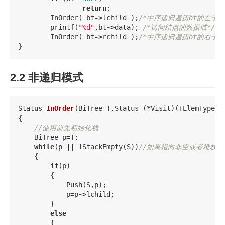
return
;
InOrder
(
bt
->
lchild
);
printf
(
"%d"
,
bt
->
data
);
/*访问结点的数据域*/
InOrder
(
bt
->
rchild
);
/*中序递归遍历bt的右子树
}
2.2 非递归模式
Status
InOrder
(
BiTree
T
,
Status
(
*
Visit
)(
TElemType
e
{
//使用前先初始化栈
BiTree
p
=
T
;
while
(
p
||
!
StackEmpty
(
S
))
//如果指向非空或者堆栈
{
if
(
p
)
{
Push
(
S
,
p
);
p
=
p
->
lchild
;
}
else
{