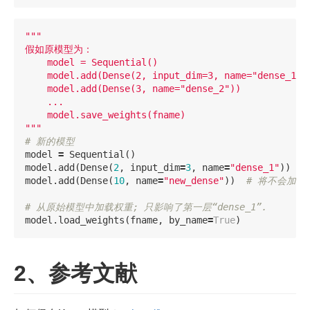
"""

假如原模型为：

    model = Sequential()

    model.add(Dense(2, input_dim=3, name="dense_1"))
    model.add(Dense(3, name="dense_2"))

    ...

    model.save_weights(fname)

"""
model
=
Sequential
()
model
.
add
(
Dense
(
2
,
input_dim
=
3
,
name
=
"dense_1"
))
model
.
add
(
Dense
(
10
,
name
=
"new_dense"
))
model
.
load_weights
(
fname
,
by_name
=
True
)
2、参考文献