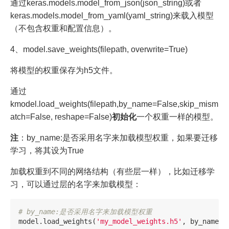
通过keras.models.model_from_json(json_string)或者
keras.models.model_from_yaml(yaml_string)来载入模型
（不包含权重和配置信息）。
4、model.save_weights(filepath, overwrite=True)
将模型的权重保存为h5文件。
通过
kmodel.load_weights(filepath,by_name=False,skip_mism
atch=False, reshape=False)
初始化
一个权重一样的模型。
注
：by_name:是否采用名字来加载模型权重，如果要迁移
学习，将其设为True
加载权重到不同的网络结构（有些层一样），比如迁移学
习，可以通过层的名字来加载模型：
model
.
load_weights
(
'my_model_weights.h5'
,
by_name
=
T