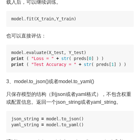
载入后，可以继续训练。
model
.
fit
(
X_train
,
Y_train
)
也可以直接评估：
model
.
evaluate
(
X_test
,
Y_test
)
print
(
"Loss = "
+
str
(
preds
[
0
]
)
)
print
(
"Test Accuracy = "
+
str
(
preds
[
1
]
)
)
3、model.to_json()或者model.to_yaml()
只保存模型的结构（到json或者yaml格式），不包含权重
或配置信息。返回一个json_string或者yaml_string。
json_string
=
model
.
to_json
()
yaml_string
=
model
.
to_yaml
()