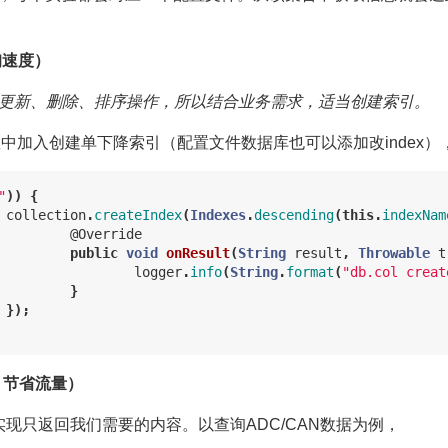
询速度）
更新、删除、排序操作，所以结合业务需求，适当创建索引。
中加入创建单下降索引（配置文件数据库也可以添加改index）
"
))
{
collection
.
createIndex
(
Indexes
.
descending
(
this
.
indexNam
@Override
public
void
onResult
(
String
result
,
Throwable
t
logger
.
info
(
String
.
format
(
"db.col creat
}
});
，节省流量）
n）可以实现只返回我们需要的内容。以查询ADC/CAN数据为例，