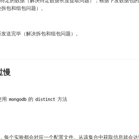
提取特定的数据（解决特定数据长度提取问题）；根据下发数据包的
决拆包和组包问题）。
否发送完毕（解决拆包和组包问题）。
过慢
使用
的
方法
mongodb
distinct
)，每个实验都会对应一个配置文件。从该集合中获取信息就会达