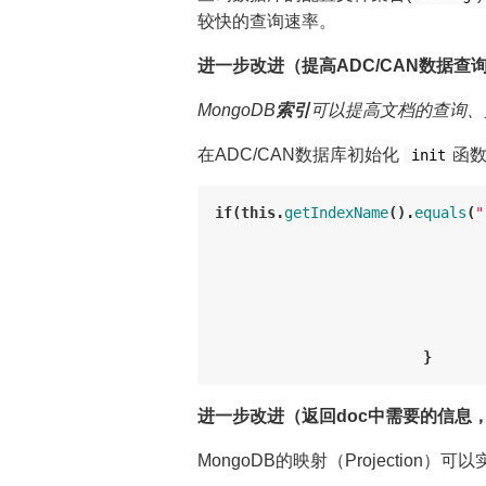
较快的查询速率。
进一步改进（提高ADC/CAN数据查
MongoDB
索引
可以提高文档的查询、
在ADC/CAN数据库初始化
函数
init
if
(
this
.
getIndexName
().
equals
(
"
}
进一步改进（返回doc中需要的信息
MongoDB的映射（Projectio