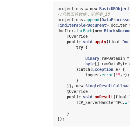
projections
=
new
BasicDBObject
//只返回裸数据，不需要_id
projections
.
append
(
DataProcesso
FindIterable
<
Document
>
docIter
docIter
.
forEach
(
new
Block
<
Docum
@Override
public
void
apply
(
final
Doc
try
{
Binary
rawDataBin
=
byte
[]
rawDataByte
}
catch
(
Exception
e
)
{
logger
.
error
(
""
,
e
);
}
}},
new
SingleResultCallbac
@Override
public
void
onResult
(
final
TCP_ServerHandler4PC
.
wr
}
});