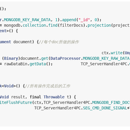
();
r
.
MONGODB_KEY_RAW_DATA
,
1
).
append
(
"_id"
,
0
);
=
mongodb
.
collection
.
find
(
filterDocs
).
projection
(
project
ent
>()
{
ument
document
)
{
//每个doc所做的操作
ctx
.
write
(
Un
(
Binary
)
document
.
get
(
DataProcessor
.
MONGODB_KEY_RAW_DATA
=
rawDataBin
.
getData
();
TCP_ServerHandler4PC
.
k
<
Void
>()
{
//所有操作完成后的工作 	
Void
result
,
final
Throwable
t
)
{
iteFlushFuture
(
ctx
,
TCP_ServerHandler4PC
.
MONGODB_FIND_DOC
TCP_ServerHandler4PC
.
SEG_CMD_DONE_SIGNAL
+