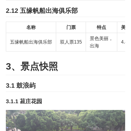
2.12 五缘帆船出海俱乐部
名称
门票
特点
美团
景色美丽，
五缘帆船出海俱乐部
双人票135
4.4
出海
3、景点快照
3.1 鼓浪屿
3.1.1 菽庄花园