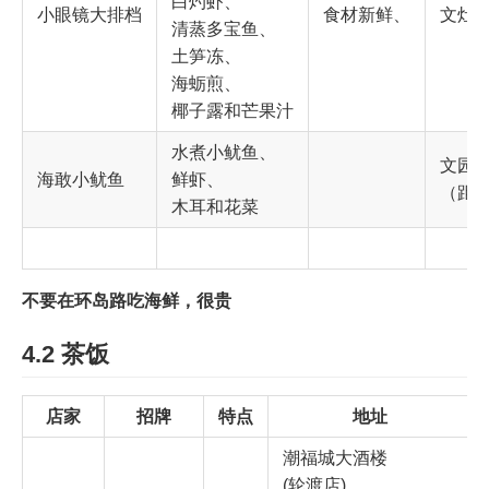
白灼虾、
小眼镜大排档
食材新鲜、
文灶
清蒸多宝鱼、
土笋冻、
海蛎煎、
椰子露和芒果汁
水煮小鱿鱼、
文园
海敢小鱿鱼
鲜虾、
（距
木耳和花菜
不要在环岛路吃海鲜，很贵
4.2 茶饭
店家
招牌
特点
地址
潮福城大酒楼
(轮渡店)，