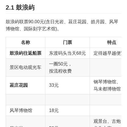
2.1 鼓浪屿
鼓浪屿联票90.00元(含日光岩、菽庄花园、皓月园、风琴
博物馆、国际刻字艺术馆)。
名称
门票
特点
鼓浪屿往返船票
东渡码头当天68元
定得越早越便宜
一圈50元，
景区电动观光车
按流程收费
钢琴博物馆、
菽庄花园
33元
马未都博物馆
风琴博物馆
18元
观景台、古炮台