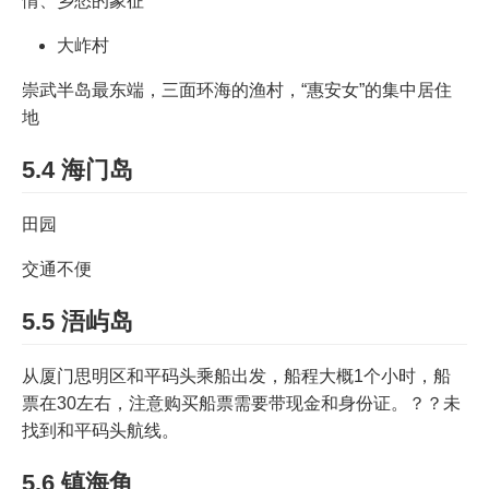
情、乡愁的象征
大岞村
崇武半岛最东端，三面环海的渔村，“惠安女”的集中居住
地
5.4 海门岛
田园
交通不便
5.5 浯屿岛
从厦门思明区和平码头乘船出发，船程大概1个小时，船
票在30左右，注意购买船票需要带现金和身份证。？？未
找到和平码头航线。
5.6 镇海角