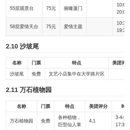
10:00-
55层观景台
75元
俯瞰厦门
20:00
10:30-
58层爱情天台
75元
爱情主题
19:30
2.10 沙坡尾
名称
门票
特点
美团评
沙坡尾
免费
文艺小店集中在大学路片区
2.11 万石植物园
名称
门票
特点
美团评分
时
各种植物，
3-4小
万石植物园
免费
4.1
巨型仙人掌
17:3