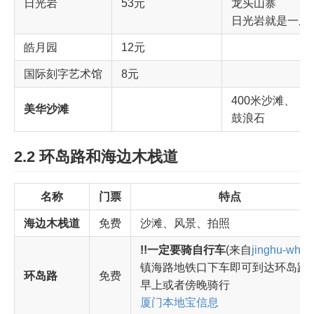
日光岩
53元
龙头山寨
日光岩就是一座
皓月园
12元
国际刻字艺术馆
8元
400米沙滩、
美华沙滩
鼓浪石
2.2 环岛路和海边木栈道
名称
门票
特点
海边木栈道
免费
沙滩、风景、拍照
!!一定要骑自行车
(来自
jinghu-whal
镇海路地铁口下车即可到达环岛路
环岛路
免费
早上或者傍晚骑行
厦门本地宝信息