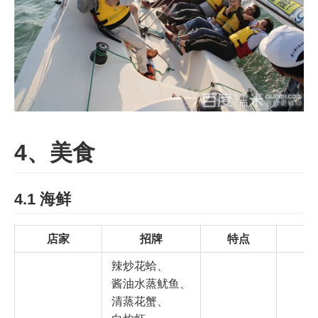
4、美食
4.1 海鲜
店家
招牌
特点
辣炒花蛤、
酱油水蒸鱿鱼、
清蒸花蟹、