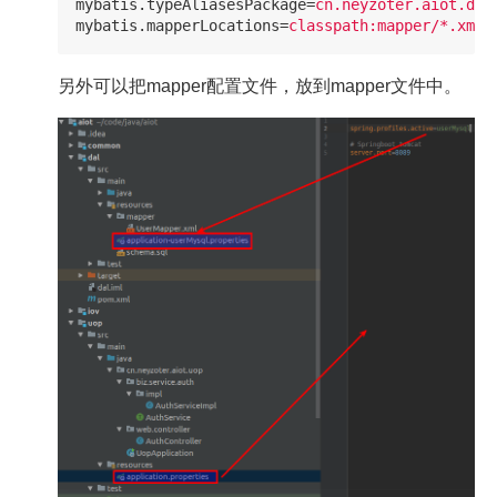
mybatis.typeAliasesPackage
=
cn.neyzoter.aiot.dal
mybatis.mapperLocations
=
classpath:mapper/*.xml
另外可以把mapper配置文件，放到mapper文件中。