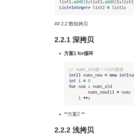
list1
.
add
(
1
);
list1
.
add
(
2
);
list1
List
<
Integer
>
list2
=
list1
;
## 2.2 数组拷贝
2.2.1 深拷贝
方案1 for循环
// nums_old是一个int数组
int
[]
nums_new
=
new
int
[
nu
int
i
=
0
for
num
:
nums_old
nums_new
[
i
]
=
num
;
i
++;
**方案2 **
2.2.2 浅拷贝