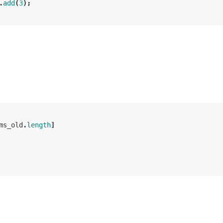
.
add
(
3
);
ms_old
.
length
]