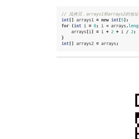
// 浅拷贝，arrays1和arrays2的地
int
[]
arrays1
=
new
int
[
5
];
for
(
int
i
=
0
;
i
<
arrays
.
leng
arrays
[
i
]
=
i
+
2
+
i
/
2
;
}
int
[]
arrays2
=
arrays
;