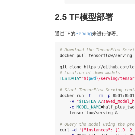
2.5 TF模型部署
通过TF的
Serving
来进行部署。
# Download the TensorFlow Servi
docker pull tensorflow/serving

# Location of demo models
TESTDATA
=
"
$(
pwd
)
/serving/tensor
# Start TensorFlow Serving cont
docker run 
-t
--rm
-p
 8501:8501
-v
"
$TESTDATA
/saved_model_h
-e
MODEL_NAME
=
half_plus_two
    tensorflow/serving &

# Query the model using the pre
curl 
-d
'{"instances": [1.0, 2.