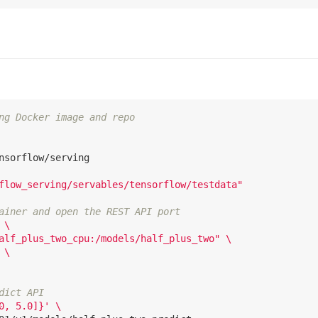
ng Docker image and repo
flow_serving/servables/tensorflow/testdata"
ainer and open the REST API port
 
\
alf_plus_two_cpu:/models/half_plus_two"
\
 
\
dict API
0, 5.0]}'
\