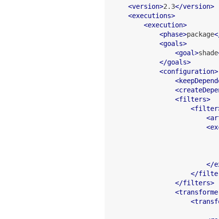
<version>
2.3
</version>
<executions>
<execution>
<phase>
package
<
<goals>
<goal>
shade
</goals>
<configuration>
<keepDepend
<createDepe
<filters>
<filter
<ar
<ex
</e
</filte
</filters>
<transforme
<transf