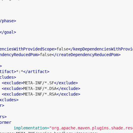
/phase>
</goal>
enciesWithProvidedScope>
false
</keepDependenciesWithProvi
ndencyReducedPom>
false
</createDependencyReducedPom>
>
tifact>
*:*
</artifact>
cludes>
<exclude>
META-INF/*.SF
</exclude>
<exclude>
META-INF/*.DSA
</exclude>
<exclude>
META-INF/*.RSA
</exclude>
xcludes>
r>
rs>
ormer
implementation=
"org.apache.maven.plugins.shade.res