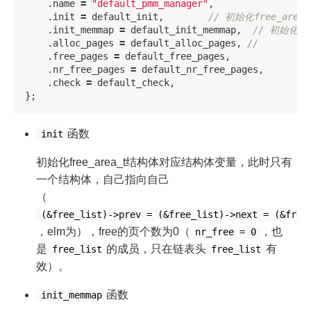
.
name
=
"default_pmm_manager"
,
.
init
=
default_init
,
// 初始化free_a
.
init_memmap
=
default_init_memmap
,
// 初始化
.
alloc_pages
=
default_alloc_pages
,
// 
.
free_pages
=
default_free_pages
,
.
nr_free_pages
=
default_nr_free_pages
,
.
check
=
default_check
,
};
函数
init
初始化free_area_t结构体对应结构体变量，此时只有
一个结构体，自己指向自己
（
(&free_list)->prev = (&free_list)->next = (&free
，elm为），free的页个数为0（
，也
nr_free = 0
是
的成员，只在链表头
有
free_list
free_list
效）。
函数
init_memmap