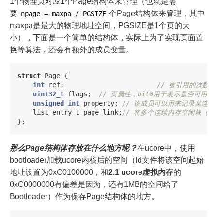
1个物理页对应1个Page结构体来管理（也就是需
要
个Page结构体来管理，其中
npage = maxpa / PGSIZE
maxpa是最大的物理地址空间，PGSIZE是1个页的大
小），下面是一个简单的结构体，实际上为了实现页面置
换等算法，还会有额外的成员变量。
struct
Page
{
int
ref
;
// 被引用的次数
uint32_t
flags
;
// 页属性，bit0用于表示是否可用(0
unsigned
int
property
;
// 该成员可以用来记录某连续
list_entry_t
page_link
;
// 将多个连续内存空闲块（有
};
那么Page结构体存放在什么地方呢？
在ucore中，使用
bootloader加载ucore内核后的空间（ld文件将该空间起始
地址设置为0xC0100000，和
2.1 ucore虚拟内存
的
0xC0000000有偏差是因为，还有1MB的空间给了
Bootloader）作为保存Page结构体的地方。