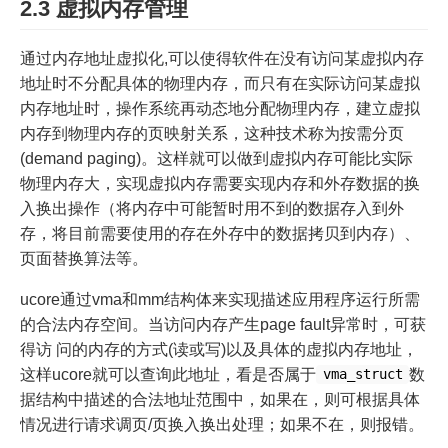
2.3 虚拟内存管理
通过内存地址虚拟化,可以使得软件在没有访问某虚拟内存
地址时不分配具体的物理内存，而只有在实际访问某虚拟
内存地址时，操作系统再动态地分配物理内存，建立虚拟
内存到物理内存的页映射关系，这种技术称为按需分页
(demand paging)。这样就可以做到虚拟内存可能比实际
物理内存大，实现虚拟内存需要实现内存和外存数据的换
入换出操作（将内存中可能暂时用不到的数据存入到外
存，将目前需要使用的存在外存中的数据拷贝到内存）、
页面替换算法等。
ucore通过vma和mm结构体来实现描述应用程序运行所需
的合法内存空间。当访问内存产生page fault异常时，可获
得访 问的内存的方式(读或写)以及具体的虚拟内存地址，
这样ucore就可以查询此地址，看是否属于
数
vma_struct
据结构中描述的合法地址范围中，如果在，则可根据具体
情况进行请求调页/页换入换出处理；如果不在，则报错。