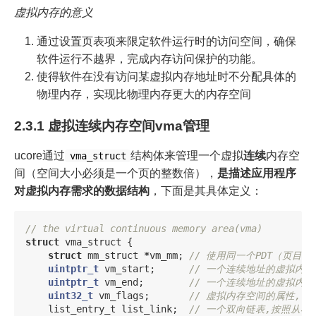
虚拟内存的意义
通过设置页表项来限定软件运行时的访问空间，确保
软件运行不越界，完成内存访问保护的功能。
使得软件在没有访问某虚拟内存地址时不分配具体的
物理内存，实现比物理内存更大的内存空间
2.3.1 虚拟连续内存空间vma管理
ucore通过
结构体来管理一个虚拟
连续
内存空
vma_struct
间（空间大小必须是一个页的整数倍），
是描述应用程序
对虚拟内存需求的数据结构
，下面是其具体定义：
// the virtual continuous memory area(vma)
struct
vma_struct
{
struct
mm_struct
*
vm_mm
;
// 使用同一个PDT（页目
uintptr_t
vm_start
;
// 一个连续地址的虚拟内存
uintptr_t
vm_end
;
// 一个连续地址的虚拟内
uint32_t
vm_flags
;
// 虚拟内存空间的属性, 
list_entry_t
list_link
;
// 一个双向链表,按照从小