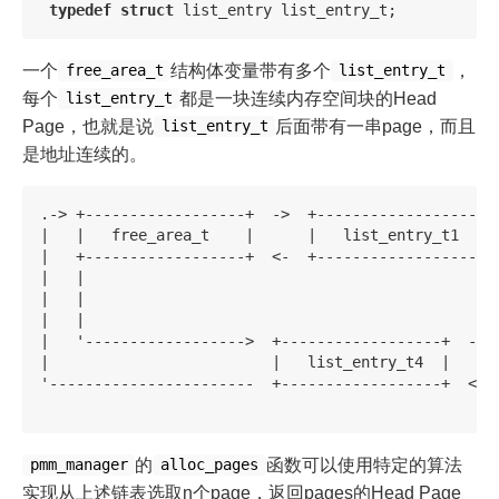
typedef
struct
list_entry
list_entry_t
;
一个
结构体变量带有多个
，
free_area_t
list_entry_t
每个
都是一块连续内存空间块的Head
list_entry_t
Page，也就是说
后面带有一串page，而且
list_entry_t
是地址连续的。
.-> +------------------+  ->  +------------------+  
|   |   free_area_t    |      |   list_entry_t1  |  
|   +------------------+  <-  +------------------+  
|   |                                               
|   |                                               
|   |                                               
|   '------------------>  +------------------+  ->  
|                         |   list_entry_t4  |      
'-----------------------  +------------------+  <-  
的
函数可以使用特定的算法
pmm_manager
alloc_pages
实现从上述链表选取n个page，返回pages的Head Page