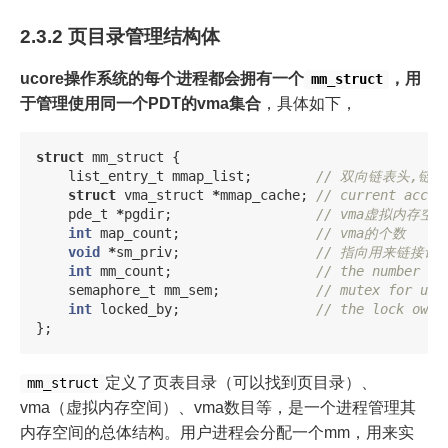
2.3.2 页目录管理结构体
ucore操作系统的每个进程都会拥有一个
，用
mm_struct
于管理使用同一个PDT的vma集合
，具体如下，
struct
mm_struct
{
list_entry_t
mmap_list
;
// 双向链表头,链
struct
vma_struct
*
mmap_cache
;
// current acces
pde_t
*
pgdir
;
// vma虚拟内存空
int
map_count
;
// vma的个数	
void
*
sm_priv
;
// 指向用来链接记录
int
mm_count
;
// the number of
semaphore_t
mm_sem
;
// mutex for usi
int
locked_by
;
// the lock owne
};
定义了页表目录（可以找到页目录）、
mm_struct
vma（虚拟内存空间）、vma数目等，是一个进程管理其
内存空间的总体结构。用户进程会分配一个mm，用来实