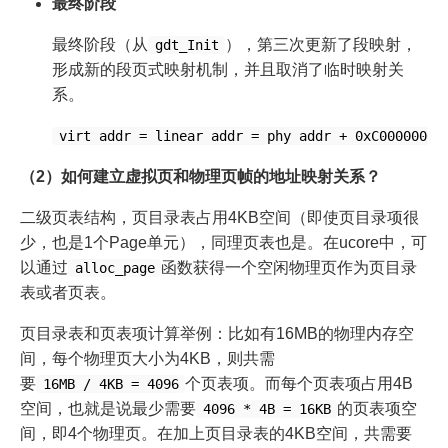
最终阶段
最终阶段（从
），第三次更新了段映射，
gdt_Init
形成新的段页式映射机制，并且取消了临时映射关
系。
virt addr = linear addr = phy addr + 0xC0000000
（2）如何建立虚拟页和物理页帧的地址映射关系？
二级页表结构，页目录表占用4KB空间（即使页目录项很
少，也是1个Page单元），同理页表也是。在ucore中，可
以通过
函数获得一个空闲物理页作为页目录
alloc_page
表或者页表。
页目录表和页表项计算举例：比如有16MB的物理内存空
间，每个物理页大小为4KB，则共需
要
个页表项。而每个页表项占用4B
16MB / 4KB = 4096
空间，也就是说最少需要
的页表项空
4096 * 4B = 16KB
间，即4个物理页。在加上页目录表的4KB空间，共需要