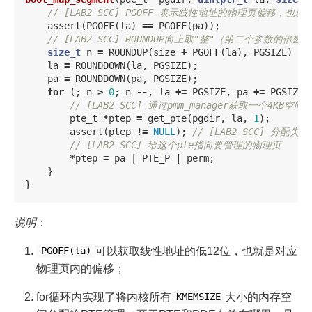
// [LAB2 SCC] PGOFF 表示线性地址的物理页偏移，也就
assert
(
PGOFF
(
la
)
==
PGOFF
(
pa
));
// [LAB2 SCC] ROUNDUP向上取"整"（第二个参数的倍数）
size_t
n
=
ROUNDUP
(
size
+
PGOFF
(
la
),
PGSIZE
)
/
la
=
ROUNDDOWN
(
la
,
PGSIZE
);
pa
=
ROUNDDOWN
(
pa
,
PGSIZE
);
for
(;
n
>
0
;
n
--
,
la
+=
PGSIZE
,
pa
+=
PGSIZE
)
// [LAB2 SCC] 通过pmm_manager获取一个4KB空
pte_t
*
ptep
=
get_pte
(
pgdir
,
la
,
1
);
assert
(
ptep
!=
NULL
);
// [LAB2 SCC] 分配失败
// [LAB2 SCC] 给这个pte指向要管理的物理页
*
ptep
=
pa
|
PTE_P
|
perm
;
}
}
说明
：
可以获取线性地址的低12位，也就是对应
PGOFF(la)
物理页内的偏移；
for循环内实现了将内核所有
大小的内存空
KMEMSIZE