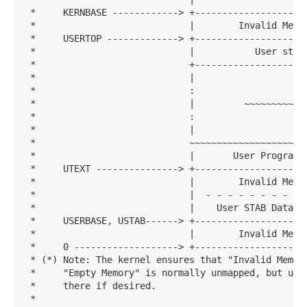
 *     KERNBASE ------------> +---------------------
 *                            |        Invalid Memor
 *     USERTOP -------------> +---------------------
 *                            |           User stack
 *                            +---------------------
 *                            |                     
 *                            :                     
 *                            |         ~~~~~~~~~~~~
 *                            :                     
 *                            |                     
 *                            ~~~~~~~~~~~~~~~~~~~~~~
 *                            |       User Program &
 *     UTEXT ---------------> +---------------------
 *                            |        Invalid Memor
 *                            |  - - - - - - - - - -
 *                            |    User STAB Data (o
 *     USERBASE, USTAB------> +---------------------
 *                            |        Invalid Memor
 *     0 -------------------> +---------------------
 * (*) Note: The kernel ensures that "Invalid Memory
 *     "Empty Memory" is normally unmapped, but user
 *     there if desired.

 *
