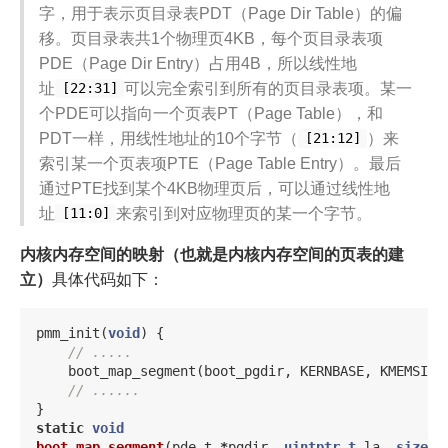
字，用于表示页目录表PDT（Page Dir Table）的偏
移。页目录表共1个物理页4KB，每个页目录表项
PDE（Page Dir Entry）占用4B，所以线性地
址
可以完全索引到所有的页目录表项。某一
[22:31]
个PDE可以指向一个页表PT（Page Table），和
PDT一样，用线性地址的10个字节（
）来
[21:12]
索引某一个页表项PTE（Page Table Entry）。最后
通过PTE找到某个4KB物理页后，可以通过线性地
址
来索引到对应物理页的某一个字节。
[11:0]
内核内存空间的映射（也就是内核内存空间的页表的建
立）
具体代码如下：
pmm_init
(
void
)
{
// .....
boot_map_segment
(
boot_pgdir
,
KERNBASE
,
KMEMSIZE
// ......
}
static
void
boot_map_segment
(
pde_t
*
pgdir
,
uintptr_t
la
,
size_t