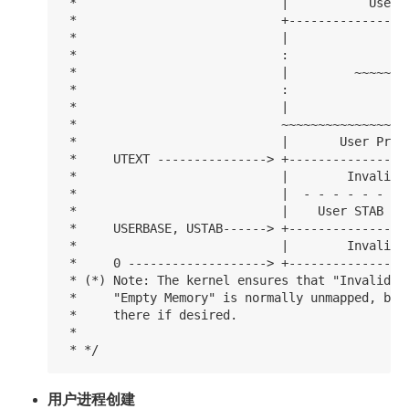
 *                            |           User s
 *                            +-----------------
 *                            |                 
 *                            :                 
 *                            |         ~~~~~~~~
 *                            :                 
 *                            |                 
 *                            ~~~~~~~~~~~~~~~~~~
 *                            |       User Progr
 *     UTEXT ---------------> +-----------------
 *                            |        Invalid M
 *                            |  - - - - - - - -
 *                            |    User STAB Dat
 *     USERBASE, USTAB------> +-----------------
 *                            |        Invalid M
 *     0 -------------------> +-----------------
 * (*) Note: The kernel ensures that "Invalid Me
 *     "Empty Memory" is normally unmapped, but 
 *     there if desired.

 *

用户进程创建