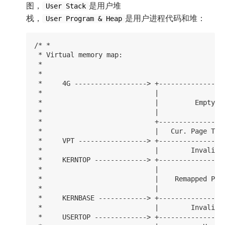
图，
是用户堆
User Stack
栈，
是用户进程代码和堆：
User Program & Heap
/* *

 * Virtual memory map:                          
 *                                              
 *

 *     4G ------------------> +-----------------
 *                            |                 
 *                            |         Empty Me
 *                            |                 
 *                            +-----------------
 *                            |   Cur. Page Tabl
 *     VPT -----------------> +-----------------
 *                            |        Invalid M
 *     KERNTOP -------------> +-----------------
 *                            |                 
 *                            |    Remapped Phys
 *                            |                 
 *     KERNBASE ------------> +-----------------
 *                            |        Invalid M
 *     USERTOP -------------> +-----------------