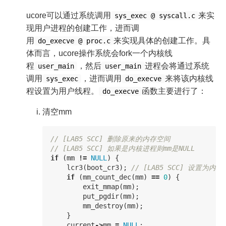
ucore可以通过系统调用
来实
sys_exec @ syscall.c
现用户进程的创建工作，进而调
用
来实现具体的创建工作。具
do_execve @ proc.c
体而言，ucore操作系统会fork一个内核线
程
，然后
进程会将通过系统
user_main
user_main
调用
，进而调用
来将该内核线
sys_exec
do_execve
程设置为用户线程。
函数主要进行了：
do_execve
清空mm
// [LAB5 SCC] 删除原来的内存空间
// [LAB5 SCC] 如果是内核进程则mm是NULL
if
(
mm
!=
NULL
)
{
lcr3
(
boot_cr3
);
// [LAB5 SCC] 设置为内
if
(
mm_count_dec
(
mm
)
==
0
)
{
exit_mmap
(
mm
);
put_pgdir
(
mm
);
mm_destroy
(
mm
);
}
current
->
mm
=
NULL
;